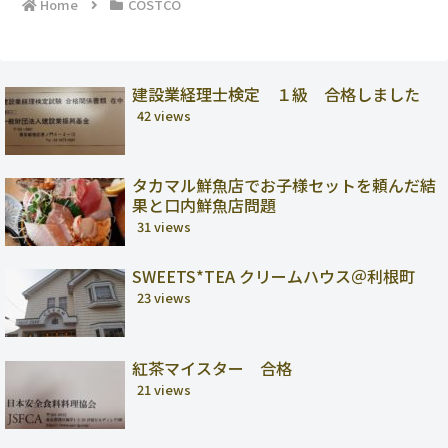
Home
COSTCO
建設業経理士検定 １級 合格しました
42 views
タカマル鮮魚店でお子様セットを頼んだ結
果と口内鮮魚店問題
31 views
SWEETS*TEA クリームハウス＠利根町
23 views
紅茶マイスター 合格
21 views