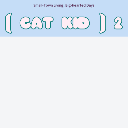
Small‑Town Living, Big‑Hearted Days