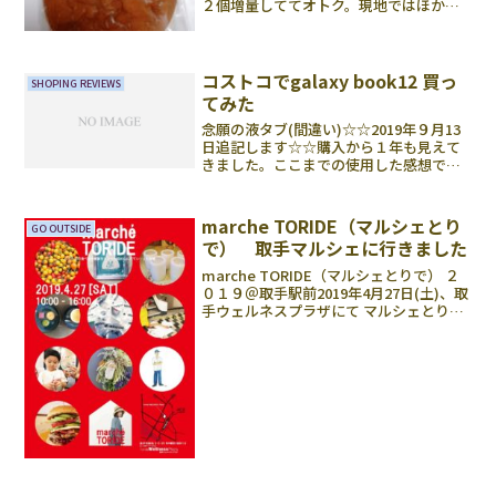
２個増量しててオトク。現地ではほかの
メーカー製ももあるようですね、気にな
りますが、産後でGo to することもでき
ないので生協で入手でき満足です。月寒
ブランドの別お菓子...
コストコでgalaxy book12 買っ
SHOPING REVIEWS
てみた
念願の液タブ(間違い)☆☆2019年９月13
日追記します☆☆購入から１年も見えて
きました。ここまでの使用した感想で
す。☺強い。クリップスタジオ、コミッ
クスタジオという絵を描くソフトを入れ
ていますが、コミックスタジオはちょっ
marche TORIDE（マルシェとり
GO OUTSIDE
と怪しいときがある...
で） 取手マルシェに行きました
marche TORIDE（マルシェとりで） ２
０１９＠取手駅前2019年4月27日(土)、取
手ウェルネスプラザにて マルシェとりで
が開催！ということで行ってきましたと
さ。なんかおしゃれっぽい看板あいにく
のお天気か？イベントは雨天決行！降っ...