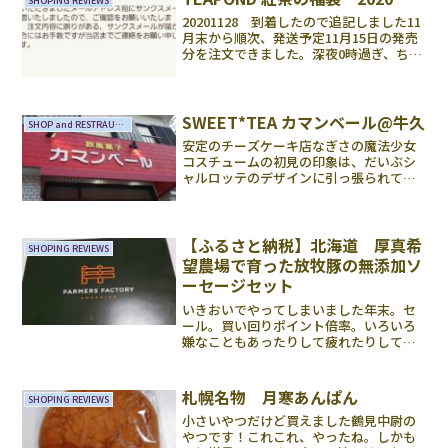
SHOPING REVIEWS
20201128 到着したので追記しました11
月末から順次、発送予定11月15日の発売
分を注文できました。深夜0時過ぎ、ちょ
うど起きていたので、ポチポチ。アクセ
スはかなり重くなっていたものの、読み
込み中はとりあえず放置しつつ0時20分ご
ろに...
SWEET*TEA カマンベール@牛久
SHOP and RESTRAUNTS
安定のチーズケーキ店なぎさの魔法少女
コスチュームの初見の印象は、だいぶシ
ャルロッテのデザインに引っ張られてい
るなー、でした。どうも。色がくすみ系
なことに対し、もっとパステル味が強く
てもいいな思ったのです。しかし、人間
としてのなぎさの設定を知...
【ふるさと納税】北海道 厚真希
SHOPING REVIEWS
望農場で育った放牧豚の無添加ソ
ーセージセット
いきおいでやってしまいました年末。セ
ール。買い回りポイント倍率。いろいろ
嫌なこともあったりして疲れたりして
て…贅沢したい！ついやってしまいまし
た。ソーセージがいっぱいです。ポーク
ウインナー４本１００ｇ×２個、ハーブ
札幌名物 月寒あんぱん
SHOPING REVIEWS
ソーセージ４本１００ｇ×１...
小さいやつだけど買えました鶴見中尉の
やつです！これこれ、やったね。しかも