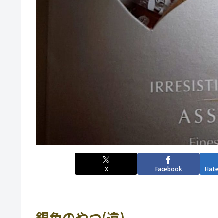
X
Facebook
Hat
銀色のやつ(違)