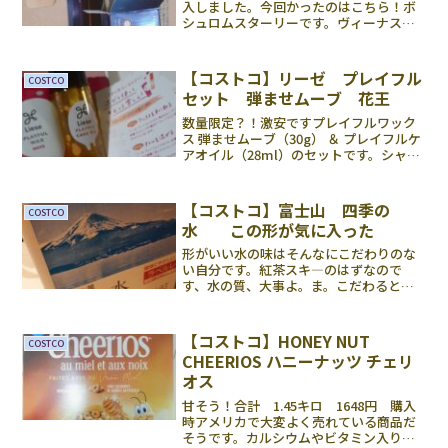
入しました。今回かったのはこちら！ボ
シュロムスターリーです。ヴィーナスを
チョイスしました。一番ナチュラルっぽ
いかと。10枚入りと30枚入りのパケが同
じっぽいです。値段調べるときに気を付
【コストコ】リーゼ プレイフル
COSTCO
けてく...
セット 弾ませムーブ 花王
数量限定？！激安ですプレイフルワック
ス 弾ませムーブ（30g） ＆ プレイフルケ
アオイル（28ml）のセットです。シャン
プーや石鹸が並んでいるゾーンで発見し
ました。(2020/10/27)参考価格☝アマゾ
ン☝楽天コストコは・・・・なんとなん...
【コストコ】富士山 四季の
COSTCO
水 この形が気に入った
形がいい水の味はそんなにこだわりのな
い自分です。紅茶スキ―のはずなので
す、水の質、大事よ。ま。こだわるとき
はこだわる、普段使いはそれはそれ、と
いう生活だということで。スッキリして
美味しいです、癖もないし。水道水みた
【コストコ】HONEY NUT
COSTCO
いな、水道管の味っていうの...
CHEERIOS ハニーナッツ チェリ
オス
甘そう！合計 1.45キロ 1648円 購入
時アメリカで大変よく売れている商品だ
そうです。カルシウムやビタミン入り、