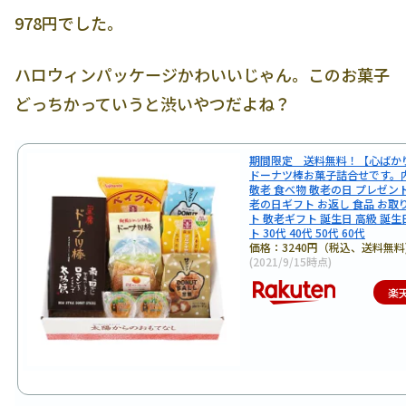
978円でした。
ハロウィンパッケージかわいいじゃん。このお菓子
どっちかっていうと渋いやつだよね？
期間限定 送料無料！【心ばかり
ドーナツ棒お菓子詰合せです。内
敬老 食べ物 敬老の日 プレゼント
老の日ギフト お返し 食品 お取
ト 敬老ギフト 誕生日 高級 誕
ト 30代 40代 50代 60代
価格：3240円（税込、送料無料
(2021/9/15時点)
楽