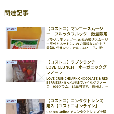
関連記事
【コストコ】マンゴースムージ
COSTCO
ー フルッタフルッタ 数量限定
ブラジル産マンゴー100％の贅沢スムージ
ー意外とネットにこれの情報ないかも？
最初に伝えたいこれのいいところ。砂糖
や果糖が追加されてないのです！2本で
998円です、扉タイプの冷凍冷蔵庫の並び
で発見しました。（202010）一本499円
【コストコ】ラブクランチ
COSTCO
と500...
LOVE CLUNCH オーガニックグ
ラノーラ
LOVE CRUNCHDARK CHOCOLATE & RED
BERRIESいろんな意味でハイなグラノー
ラ 907グラム、1288円です。自分は、グ
ラノーラ系の食べ物を人間のカリカリと
呼んでいます。カリカリは常備品なので
バリエーションの1...
【コストコ】コンタクトレンズ
COSTCO
購入【コストコオンライン】
Costco Online でコンタクトレンズを購