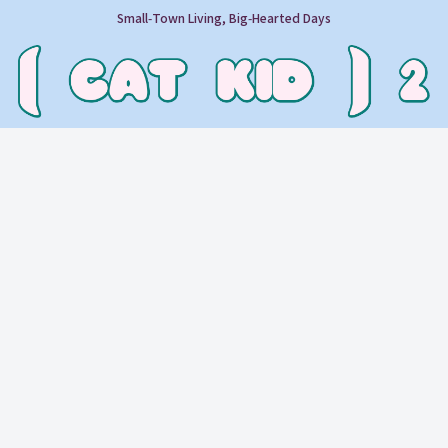
Small‑Town Living, Big‑Hearted Days