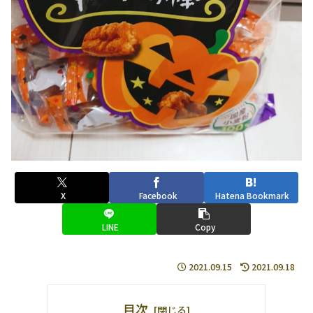
X
Facebook
Hatena Bookmark
LINE
Copy
2021.09.15
2021.09.18
目次