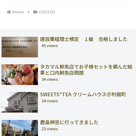
Home
COSTCO
建設業経理士検定 １級 合格しました
45 views
タカマル鮮魚店でお子様セットを頼んだ結
果と口内鮮魚店問題
34 views
SWEETS*TEA クリームハウス＠利根町
24 views
鹿島神宮に行ってきました
23 views