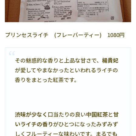
プリンセスライチ (フレーバーティー) 1080円
その魅惑的な香りと上品な甘さで、
楊貴妃
が愛してやまなかったといわれるライチの
香りをまとった紅茶です。
渋味が少なく
口当たりの良い
中国紅茶
と
甘
いライチの香り
がひとつになったみずみず
しくフルーティーな味わいです。まるで
も