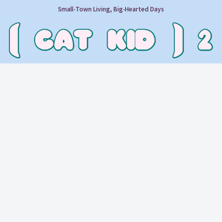
Small‑Town Living, Big‑Hearted Days