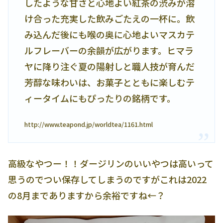
したような甘さと心地よい紅茶の渋みが溶
け合った充実した飲みごたえの一杯に。飲
み込んだ後にも喉の奥に心地よいマスカテ
ルフレーバーの余韻が広がります。ヒマラ
ヤに降り注ぐ夏の陽射しと職人技が育んだ
芳醇な味わいは、お菓子とともに楽しむテ
ィータイムにもぴったりの銘柄です。
http://www.teapond.jp/worldtea/1161.html
高級なやつー！！ダージリンのいいやつは高いって
思うのでつい保存してしまうのですがこれは2022
の8月までありますから余裕ですね←？