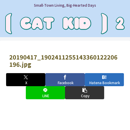
Small‑Town Living, Big‑Hearted Days
20190417_1902411255143360122206
196.jpg
X
Facebook
Hatena Bookmark
LINE
Copy