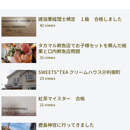
建設業経理士検定 １級 合格しました
42 views
タカマル鮮魚店でお子様セットを頼んだ結
果と口内鮮魚店問題
31 views
SWEETS*TEA クリームハウス＠利根町
23 views
紅茶マイスター 合格
21 views
鹿島神宮に行ってきました