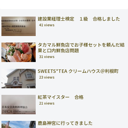
建設業経理士検定 １級 合格しました
41 views
タカマル鮮魚店でお子様セットを頼んだ結
果と口内鮮魚店問題
31 views
SWEETS*TEA クリームハウス＠利根町
23 views
紅茶マイスター 合格
21 views
鹿島神宮に行ってきました