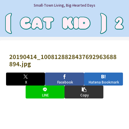
Small‑Town Living, Big‑Hearted Days
20190414_1008128828437692963688
894.jpg
X
Facebook
Hatena Bookmark
LINE
Copy