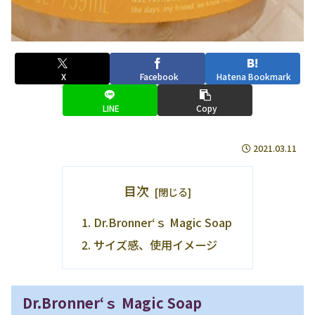
X
Facebook
Hatena Bookmark
LINE
Copy
2021.03.11
目次
Dr.Bronner‘ｓ Magic Soap
サイズ感、使用イメージ
Dr.Bronner‘ｓ Magic Soap