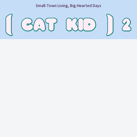
Small‑Town Living, Big‑Hearted Days