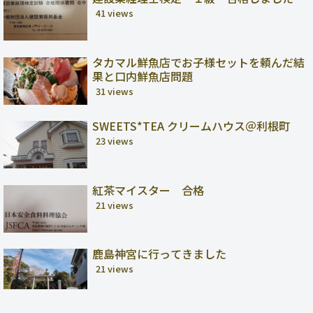
41 views
タカマル鮮魚店でお子様セットを頼んだ結
果と口内鮮魚店問題
31 views
SWEETS*TEA クリームハウス＠利根町
23 views
紅茶マイスター 合格
21 views
鹿島神宮に行ってきました
21 views