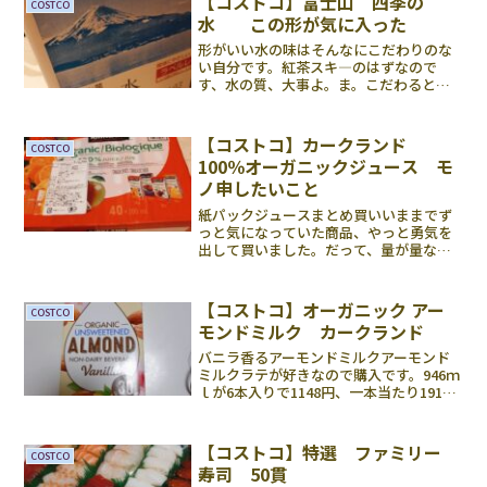
【コストコ】富士山 四季の
COSTCO
水 この形が気に入った
形がいい水の味はそんなにこだわりのな
い自分です。紅茶スキ―のはずなので
す、水の質、大事よ。ま。こだわるとき
はこだわる、普段使いはそれはそれ、と
いう生活だということで。スッキリして
美味しいです、癖もないし。水道水みた
【コストコ】カークランド
COSTCO
いな、水道管の味っていうの...
100％オーガニックジュース モ
ノ申したいこと
紙パックジュースまとめ買いいままでず
っと気になっていた商品、やっと勇気を
出して買いました。だって、量が量なも
ので、4種各10本40本入りで2048円です。
一本約51円、税を抜くと約47円です。激
安でちょっぴり心配ですが、オーガニッ
【コストコ】オーガニック アー
COSTCO
クとの表示...
モンドミルク カークランド
バニラ香るアーモンドミルクアーモンド
ミルクラテが好きなので購入です。946ｍ
ｌが6本入りで1148円、一本当たり191円
です。200から240ずつ飲んでいくと考え
て４杯ぐらいになる計算です。1ケースで
24から25回提供できます。一杯あたり
【コストコ】特選 ファミリー
COSTCO
は...
寿司 50貫