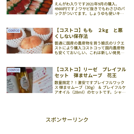
えんがわ入りです2021年9月の購入、
4980円です♪ワサビ抜きでもわさびのパ
ックがついてます。しょうゆも使いキリ
が入ってますのでこれさえあればみんな
おなか一杯よ！画像のえんがわに惹かれ
て買ってしまいました。ついこの間、全
【コストコ】もも ２kg と悪
COSTCO
品半額の某まわるお...
くしない保存法
普通に国産の農産物を買う娘氏のリクエ
ストにより購入コストコって国内農産物
も安くておいしい、これは新しい発見で
した、買ってよかった(⋈◍＞◡＜◍)。
✧♡大きな桃が7個で1980円、一個あたり
約283円税込みです。スーパー等に比べて
【コストコ】リーゼ プレイフル
COSTCO
もやはりかな...
セット 弾ませムーブ 花王
数量限定？！激安ですプレイフルワック
ス 弾ませムーブ（30g） ＆ プレイフルケ
アオイル（28ml）のセットです。シャン
プーや石鹸が並んでいるゾーンで発見し
ました。(2020/10/27)参考価格☝アマゾ
ン☝楽天コストコは・・・・なんとなん...
スポンサーリンク