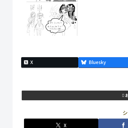
X
Bluesky
シ
X