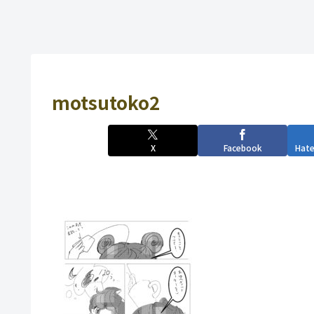
motsutoko2
X
Facebook
Hat