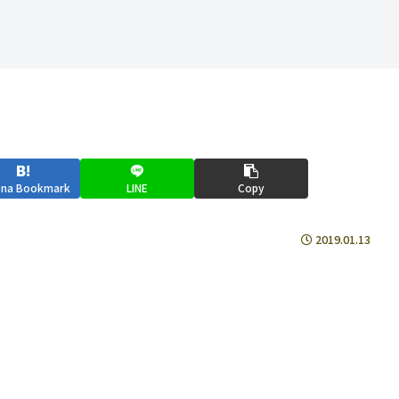
ena Bookmark
LINE
Copy
2019.01.13