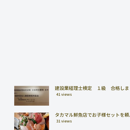
建設業経理士検定 １級 合格しま
41 views
タカマル鮮魚店でお子様セットを頼
31 views