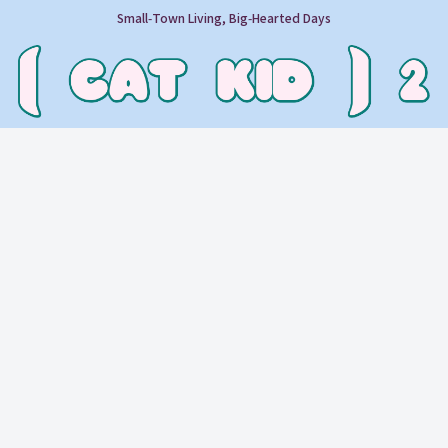
Small‑Town Living, Big‑Hearted Days