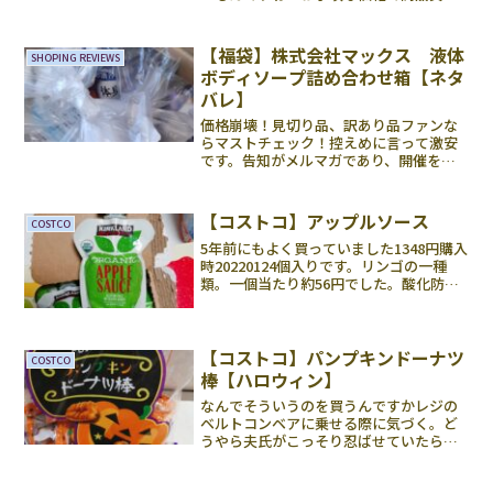
なんといってもコストコらしい商品が多
いので、スーパーのPB製品に良コスパが
いいように、最高に要チェックブランド
【福袋】株式会社マックス 液体
SHOPING REVIEWS
なんで...
ボディソープ詰め合わせ箱【ネタ
バレ】
価格崩壊！見切り品、訳あり品ファンな
らマストチェック！控えめに言って激安
です。告知がメルマガであり、開催を知
りました。今回も開始90分ほどで完売し
ていますので狙うという方はぜひ事前登
録を。税込み1998円送料無料でした。箱
【コストコ】アップルソース
COSTCO
に隙間なくぎゅっと...
5年前にもよく買っていました1348円購入
時20220124個入りです。リンゴの一種
類。一個当たり約56円でした。酸化防止
剤としてビタミンCが使われているだけで
した。原材料は、アメリカ産の手摘み有
機リンゴです。個包装フルーツパウチが
このお値...
【コストコ】パンプキンドーナツ
COSTCO
棒【ハロウィン】
なんでそういうのを買うんですかレジの
ベルトコンベアに乗せる際に気づく。ど
うやら夫氏がこっそり忍ばせていたらし
い。そして気が付いたら半分くらい食べ
てしまっていたようです。だいぶスカス