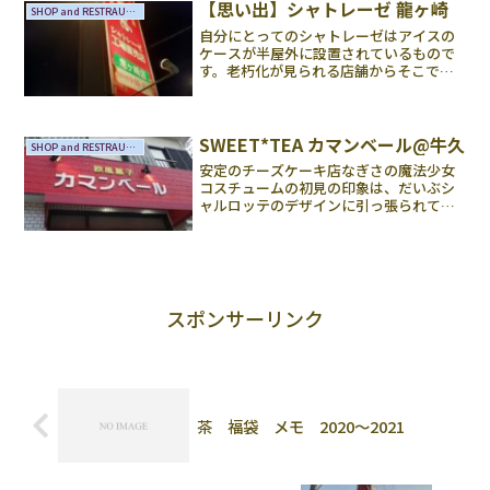
カになった力なく横たわる袋。978円でし
【思い出】シャトレーゼ 龍ヶ崎
SHOP and RESTRAUNTS
た。ハロウィンパッケ...
自分にとってのシャトレーゼはアイスの
ケースが半屋外に設置されているもので
す。老朽化が見られる店舗からそこで過
ごしてきた月日が感じられます、新しい
店舗はテナント型が多い印象です。コン
パクトにまとまったおしゃれな店内で、
それはそれで素敵なもので...
SWEET*TEA カマンベール@牛久
SHOP and RESTRAUNTS
安定のチーズケーキ店なぎさの魔法少女
コスチュームの初見の印象は、だいぶシ
ャルロッテのデザインに引っ張られてい
るなー、でした。どうも。色がくすみ系
なことに対し、もっとパステル味が強く
てもいいな思ったのです。しかし、人間
としてのなぎさの設定を知...
スポンサーリンク
茶 福袋 メモ 2020～2021