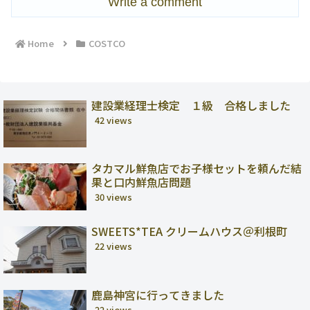
Write a comment
Home
COSTCO
建設業経理士検定 １級 合格しました
42 views
タカマル鮮魚店でお子様セットを頼んだ結
果と口内鮮魚店問題
30 views
SWEETS*TEA クリームハウス＠利根町
22 views
鹿島神宮に行ってきました
22 views