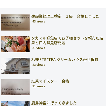
建設業経理士検定 １級 合格しました
43 views
タカマル鮮魚店でお子様セットを頼んだ結
果と口内鮮魚店問題
31 views
SWEETS*TEA クリームハウス＠利根町
23 views
紅茶マイスター 合格
21 views
鹿島神宮に行ってきました