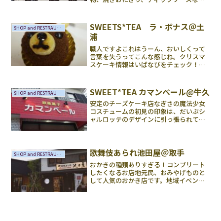
など料理の調味がバッチリ決まります。
夏休みシーズンで日々の料理にマンネリ
を感じたらおいしいお味噌を冷蔵庫に＋
SWEETS*TEA ラ・ボナス＠土
SHOP and RESTRAUNTS
して、気分をあげていきまし...
浦
職人ですよこれはうーん、おいしくって
言葉を失うってこんな感じね。クリスマ
スケーキ情報はいばなびをチェック！乙
戸は土浦と荒川沖の境界です、つくばの
イオンからは車で5分もかからないでつい
てしまいます、もし有名になって、お客
SWEET*TEA カマンベール@牛久
SHOP and RESTRAUNTS
さんが押し寄せるように...
安定のチーズケーキ店なぎさの魔法少女
コスチュームの初見の印象は、だいぶシ
ャルロッテのデザインに引っ張られてい
るなー、でした。どうも。色がくすみ系
なことに対し、もっとパステル味が強く
てもいいな思ったのです。しかし、人間
としてのなぎさの設定を知...
歌舞伎あられ池田屋＠取手
SHOP and RESTRAUNTS
おかきの種類ありすぎる！コンプリート
したくなるお店地元民、おみやげものと
して人気のおかき店です。地域イベント
にも出店していることも多く、身近なお
店でした。まさに工場直売店といった雰
囲気の店舗から改装されていたと聞いて
いってまいりました。きれ...