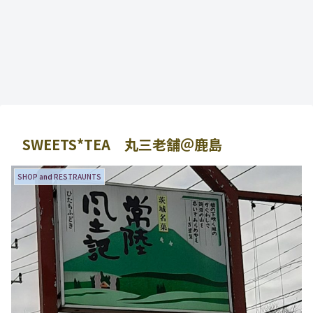
SWEETS*TEA 丸三老舗＠鹿島
SHOP and RESTRAUNTS