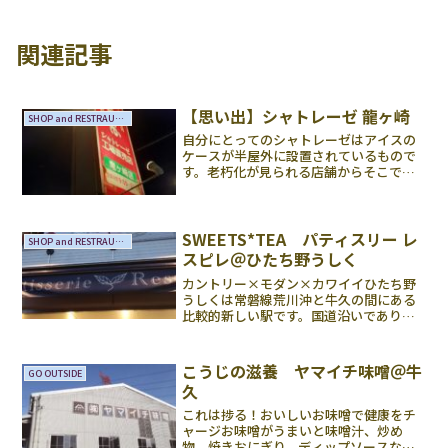
関連記事
【思い出】シャトレーゼ 龍ヶ崎
SHOP and RESTRAUNTS
自分にとってのシャトレーゼはアイスの
ケースが半屋外に設置されているもので
す。老朽化が見られる店舗からそこで過
ごしてきた月日が感じられます、新しい
店舗はテナント型が多い印象です。コン
パクトにまとまったおしゃれな店内で、
それはそれで素敵なもので...
SWEETS*TEA パティスリー レ
SHOP and RESTRAUNTS
スピレ＠ひたち野うしく
カントリー×モダン×カワイイひたち野
うしくは常磐線荒川沖と牛久の間にある
比較的新しい駅です。国道沿いであり、
かつつくばへのアクセスが良好な点ウケ
たのか、人が増えたのでしょう。閑静な
住宅街、マンション、アパートが急増し
こうじの滋養 ヤマイチ味噌＠牛
GO OUTSIDE
ました。取手以北で最も近...
久
これは捗る！おいしいお味噌で健康をチ
ャージお味噌がうまいと味噌汁、炒め
物、焼きおにぎり、ディップソースなど