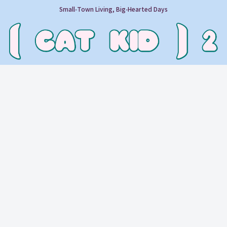
Small‑Town Living, Big‑Hearted Days