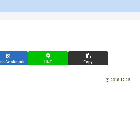
ena Bookmark
LINE
Copy
2018.12.26