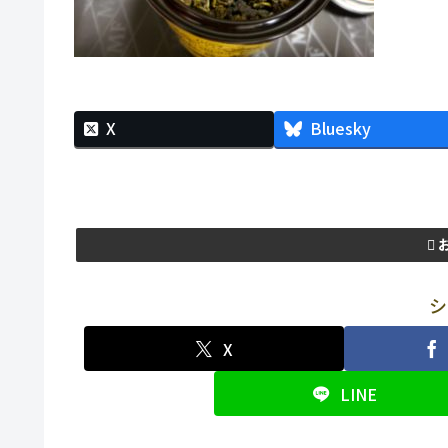
X
Bluesky
シ
X
LINE