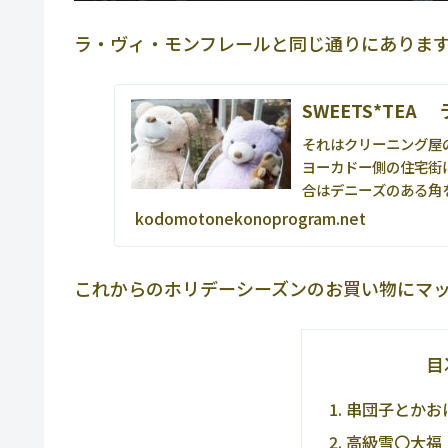
ラ・ヴィ・モンフレールと同じ通りにありま
SWEETS*TE
それはクリーニング屋
ヨーカドー側の住宅街
合はデニーズのある角
い。クリーニング屋さんが
kodomotonekonoprogram.net
これからのホリデーシーズンのお買い物にマ
目
串団子とかお
高級雪〇大福