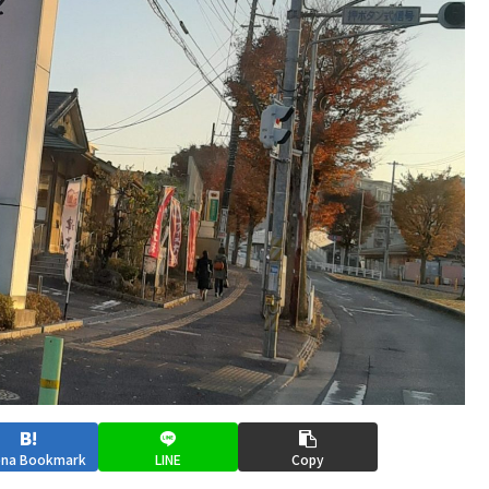
ena Bookmark
LINE
Copy