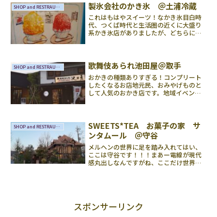
ナビにずれたところに案内されました。
製氷会社のかき氷 ＠土浦冷蔵
SHOP and RESTRAUNTS
駐車場は...
これはもはやスイーツ！なかき氷目白時
代、つくば時代と生活圏の近くに大盛り
系かき氷店がありましたが、どちらにせ
よアベック(古)がたくさん並んでいたり、
リア充感が強くてで自分は入れませんで
した。素敵っぽいかき氷を食べないまま
時は過ぎていき、３年...
歌舞伎あられ池田屋＠取手
SHOP and RESTRAUNTS
おかきの種類ありすぎる！コンプリート
したくなるお店地元民、おみやげものと
して人気のおかき店です。地域イベント
にも出店していることも多く、身近なお
店でした。まさに工場直売店といった雰
囲気の店舗から改装されていたと聞いて
いってまいりました。きれ...
SWEETS*TEA お菓子の家 サ
SHOP and RESTRAUNTS
ンタムール ＠守谷
メルヘンの世界に足を踏み入れてはい、
ここは守谷です！！！まあー電線が現代
感丸出しなんですがね、ここだけ世界が
違うっていうか、このお店に関しては
『ケーキを手に入れる』ときからすでに
お茶の時間が始まっているんです。買う
前からのワクワク、お店に入...
スポンサーリンク