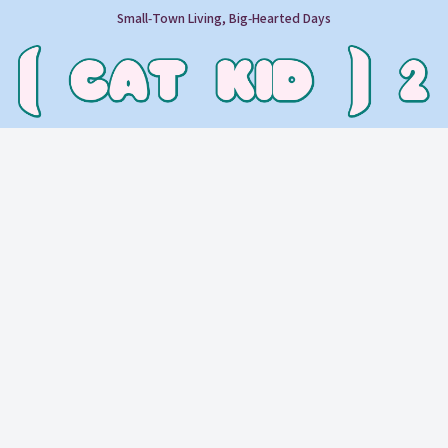
Small‑Town Living, Big‑Hearted Days