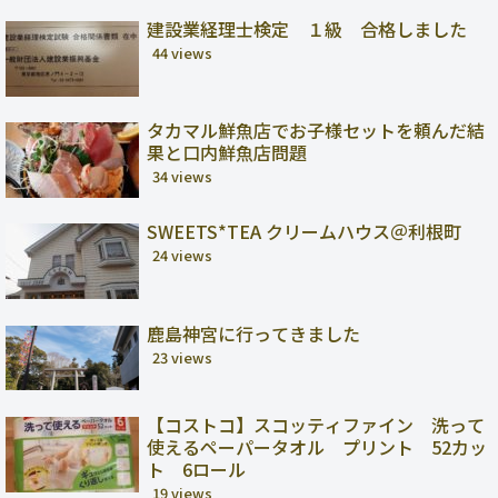
建設業経理士検定 １級 合格しました
44 views
タカマル鮮魚店でお子様セットを頼んだ結
果と口内鮮魚店問題
34 views
SWEETS*TEA クリームハウス＠利根町
24 views
鹿島神宮に行ってきました
23 views
【コストコ】スコッティファイン 洗って
使えるペーパータオル プリント 52カッ
ト 6ロール
19 views