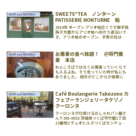
SWEETS*TEA ノンターン
SHOP and RESTRAUNTS
PATISSERIE NONTURNE 柏
2019年 オープン アリオ柏近くです取手我
孫子方面からアリオ柏へ向かう道沿いで
す。アリオ柏のオープン、手賀の杜は周
辺の戸建て分譲も増えていて、新しい町
が育っているエリアです、伴って小さな
お店も増えてきています。新しく人が集
お蕎麦の食べ放題！ ＠将門蕎
SHOP and RESTRAUNTS
まってくる地域は...
麦 本店
わんこそばではなくお蕎麦っていくらで
も入るよね。そう思っていた時が私にも
ありました。 相方がどこからか坂東にう
まい蕎麦の食べ放題1200円があるという
情報を仕入れてきたのでお邪魔すること
に。坂東はこの辺です。皆さんは平将門
Café Boulangerie Takezono カ
SHOP and RESTRAUNTS
をご存知でしょうか...
フェブーランジェリータケゾノ
クーロンヌ
クーロンヌが仕掛けるおしゃれパン屋さ
ん〒305-0032 茨城県つくば市竹園1丁目
13番地2 デュオヒルズつくばセンチュリ
ー敷地内(竹園西広場公園に隣接）↑車で
行くと結構わかりにくいかもです、カー