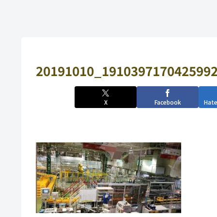
20191010_1910397170425992
X
Facebook
Hat