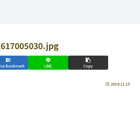
617005030.jpg
ena Bookmark
LINE
Copy
2019.11.15