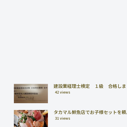
建設業経理士検定 １級 合格しま
42 views
タカマル鮮魚店でお子様セットを頼
31 views