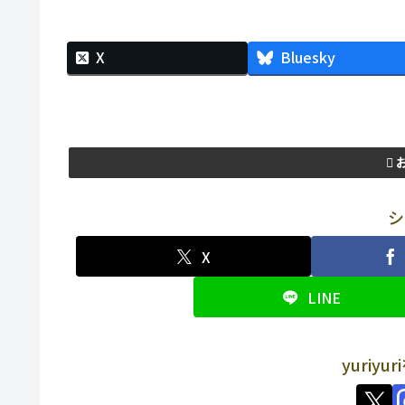
X
Bluesky
シ
X
LINE
yuriy