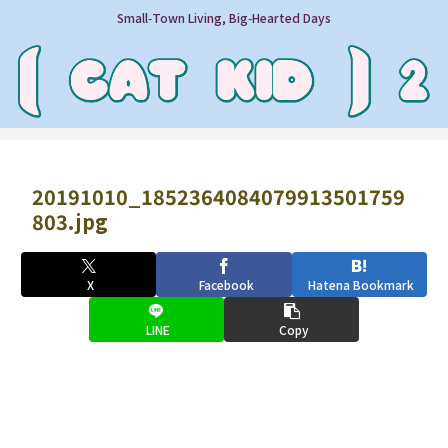
Small‑Town Living, Big‑Hearted Days
20191010_1852364084079913501759
803.jpg
X
Facebook
Hatena Bookmark
LINE
Copy