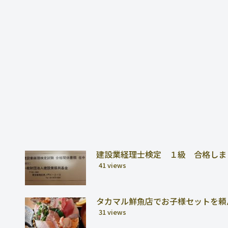
建設業経理士検定 １級 合格しま
41 views
タカマル鮮魚店でお子様セットを頼
31 views