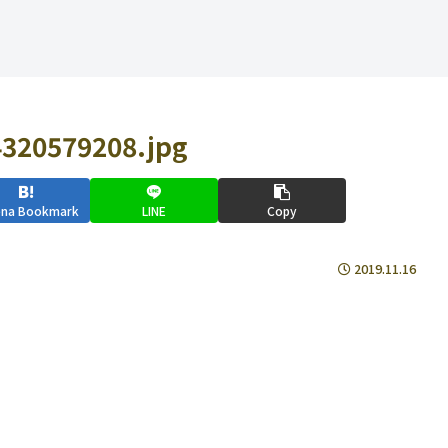
320579208.jpg
ena Bookmark
LINE
Copy
2019.11.16