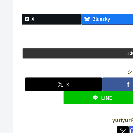
X
Bluesky
シ
X
LINE
yuriy