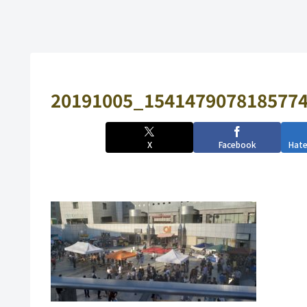
20191005_1541479078185774
X
Facebook
Hat