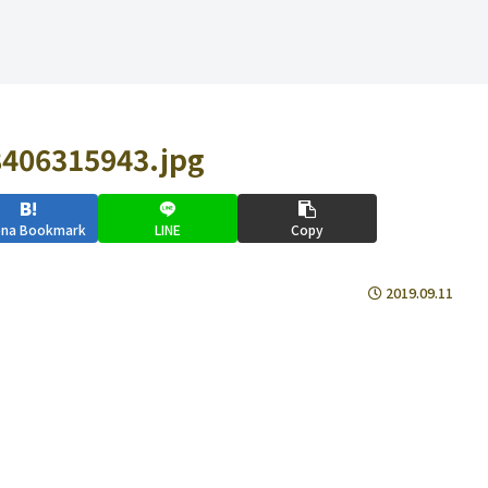
406315943.jpg
ena Bookmark
LINE
Copy
2019.09.11