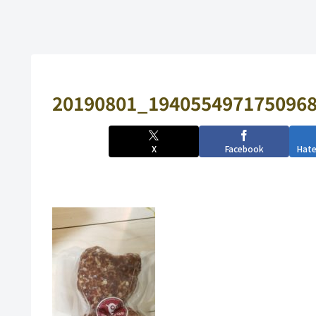
20190801_1940554971750968
X
Facebook
Hat