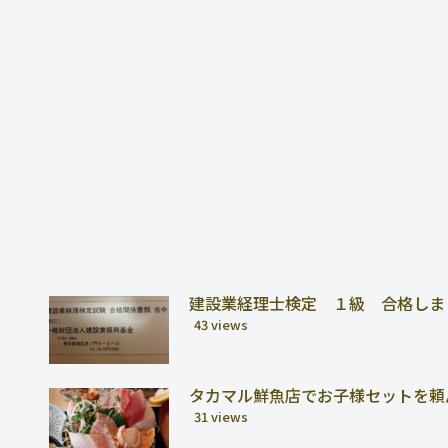
建設業経理士検定 １級 合格しま
43 views
タカマル鮮魚店でお子様セットを頼
31 views