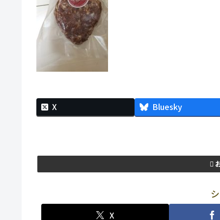
X
Bluesky
シ
X