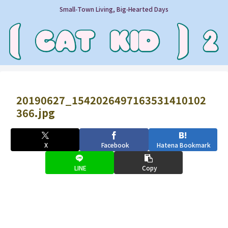
Small‑Town Living, Big‑Hearted Days
20190627_1542026497163531410102
366.jpg
X
Facebook
Hatena Bookmark
LINE
Copy