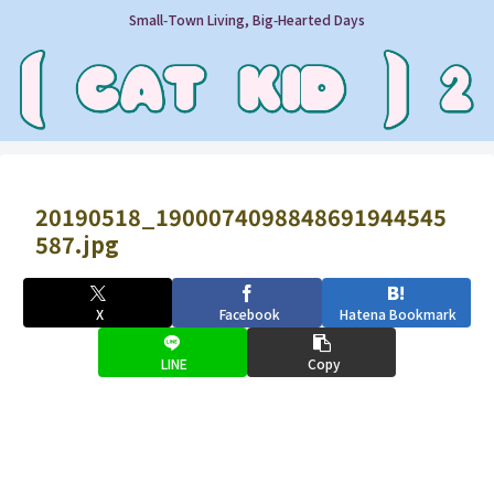
Small‑Town Living, Big‑Hearted Days
20190518_1900074098848691944545
587.jpg
X
Facebook
Hatena Bookmark
LINE
Copy