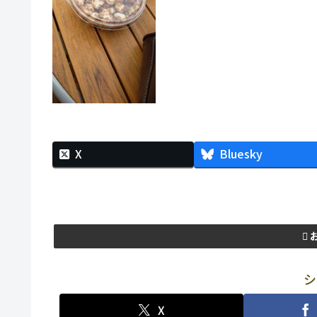
X
Bluesky
シ
X