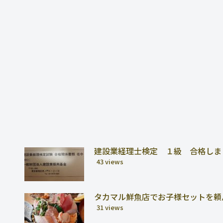
建設業経理士検定 １級 合格しま
43 views
タカマル鮮魚店でお子様セットを頼
31 views