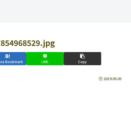
854968529.jpg
ena Bookmark
LINE
Copy
2019.05.05