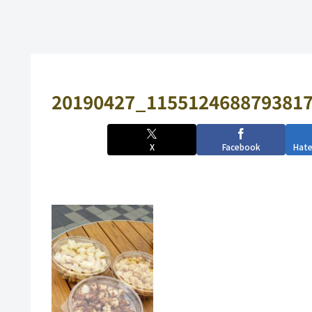
20190427_1155124688793817
X
Facebook
Hat