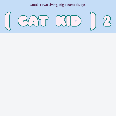
Small‑Town Living, Big‑Hearted Days