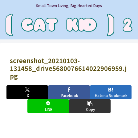
Small‑Town Living, Big‑Hearted Days
screenshot_20210103-
131458_drive5680076614022906959.j
pg
X
Facebook
Hatena Bookmark
LINE
Copy