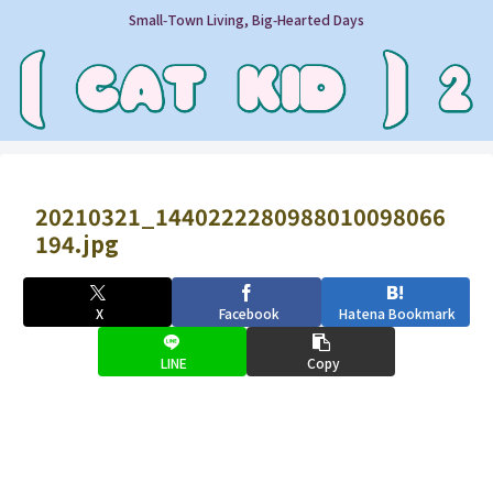
Small‑Town Living, Big‑Hearted Days
20210321_1440222280988010098066
194.jpg
X
Facebook
Hatena Bookmark
LINE
Copy