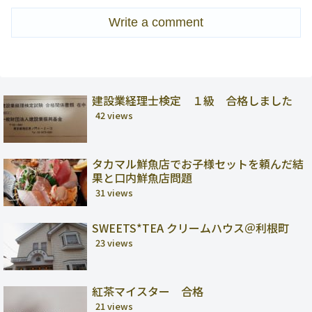
Write a comment
建設業経理士検定 １級 合格しました
42 views
タカマル鮮魚店でお子様セットを頼んだ結
果と口内鮮魚店問題
31 views
SWEETS*TEA クリームハウス＠利根町
23 views
紅茶マイスター 合格
21 views