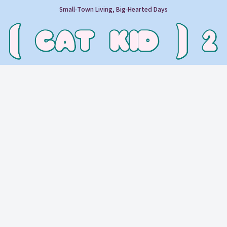
Small‑Town Living, Big‑Hearted Days