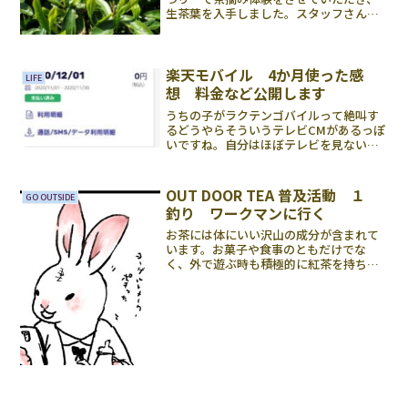
生茶葉を入手しました。スタッフさんの
推しは生茶葉をてんぷらにすること。で
すが、自分はかねてから挑戦したかった
製茶をやってみました。製茶 とかいう
と格好がいいが、実際にや...
楽天モバイル 4か月使った感
LIFE
想 料金など公開します
うちの子がラクテンゴバイルって絶叫す
るどうやらそういうテレビCMがあるっぽ
いですね。自分はほぼテレビを見ないの
でわかりかねます。画像の女性が？なん
かそういうふうに言うらしいんですけ
ど…。自分について★携帯デビューから
OUT DOOR TEA 普及活動 １
GO OUTSIDE
auユーザー➡2019年...
釣り ワークマンに行く
お茶には体にいい沢山の成分が含まれて
います。お菓子や食事のともだけでな
く、外で遊ぶ時も積極的に紅茶を持ち歩
いたらいいのではと思うのです。でも言
うは易く行うは難しというか、実際やっ
てみないと現実的に可能か不可能かわか
らないではないですか。始め...