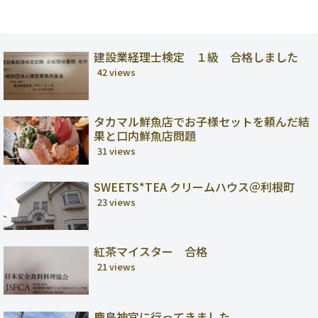
建設業経理士検定 １級 合格しました
42 views
タカマル鮮魚店でお子様セットを頼んだ結
果と口内鮮魚店問題
31 views
SWEETS*TEA クリームハウス＠利根町
23 views
紅茶マイスター 合格
21 views
鹿島神宮に行ってきました