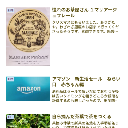
は、子供が寝っ転がってるのから自立歩
行し自分の頭で考えるよう仕上げるコス
憧れのお茶屋さん １マリアージ
LIFE
トとしては、とて...
ュフレール
クリスマスにもらいました。ありがた
や。わざわざ銀座のお店まで行ってくだ
さったそうです。素敵すぎます。紙袋の
中で、包装紙でくるまれた、白い厚紙で
ガードされた、黒い箱が、黒い容器を守
っていました。大好きなバニラティー、
そして青茶でした！みるから...
アマゾン 新生活セール ねらい
LIFE
目 赤ちゃん編
消耗品はセールで買いだめておむつ産後
は安いタイミングを狙うどころか値段を
計算するのも厳しかったので、出産前の
タイミングに来たセールでストック買い
しておいたことを本当に良かったと思っ
ています。ムーニーのおしりふきは比較
自ら摘んだ茶葉で茶をつくる
LIFE
的1枚ずつわかれてでてく...
茶摘み体験で新茶の茶葉を入手堺新茶ま
つり で茶摘み体験をさせていただき、