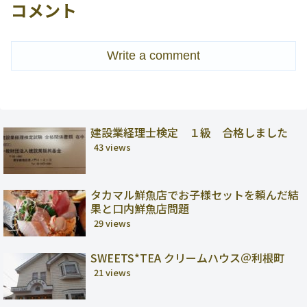
コメント
Write a comment
建設業経理士検定 １級 合格しました
43 views
タカマル鮮魚店でお子様セットを頼んだ結
果と口内鮮魚店問題
29 views
SWEETS*TEA クリームハウス＠利根町
21 views