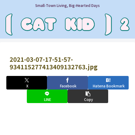
Small‑Town Living, Big‑Hearted Days
2021-03-07-17-51-57-
934115277413409132763.jpg
X
Facebook
Hatena Bookmark
LINE
Copy