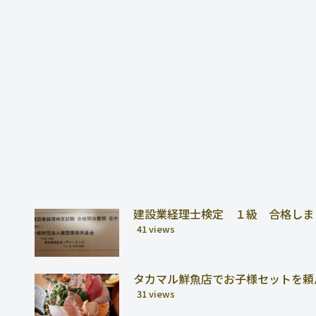
建設業経理士検定 １級 合格しま
41 views
タカマル鮮魚店でお子様セットを頼
31 views