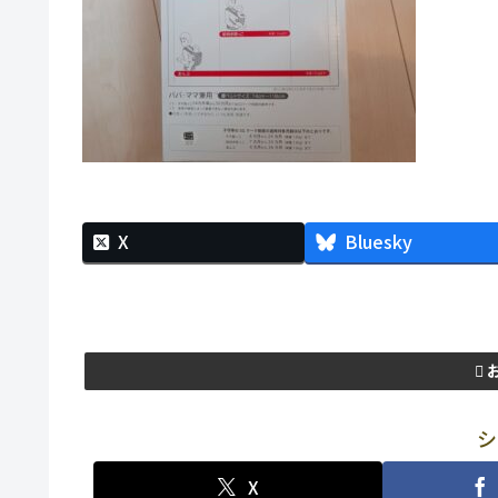
X
Bluesky
シ
X