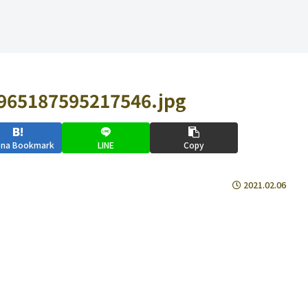
4965187595217546.jpg
ena Bookmark
LINE
Copy
2021.02.06