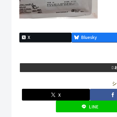
X
Bluesky
シ
X
LINE