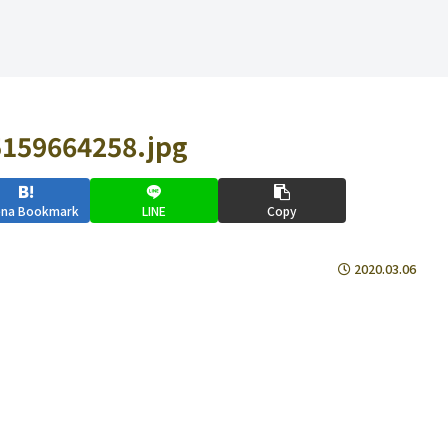
159664258.jpg
ena Bookmark
LINE
Copy
2020.03.06