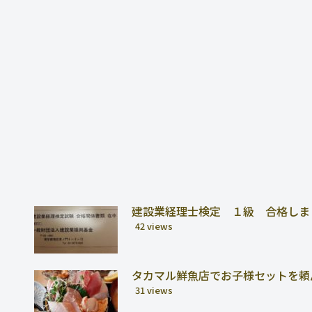
建設業経理士検定 １級 合格しま
42 views
タカマル鮮魚店でお子様セットを頼
31 views