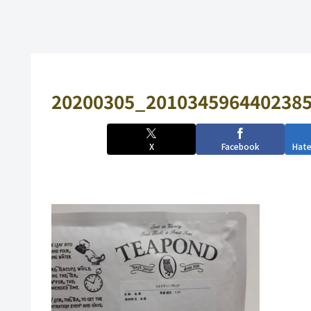
20200305_2010345964402385
X
Facebook
Hat