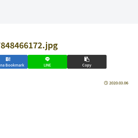
848466172.jpg
ena Bookmark
LINE
Copy
2020.03.06