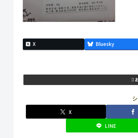
X
Bluesky
シ
X
LINE