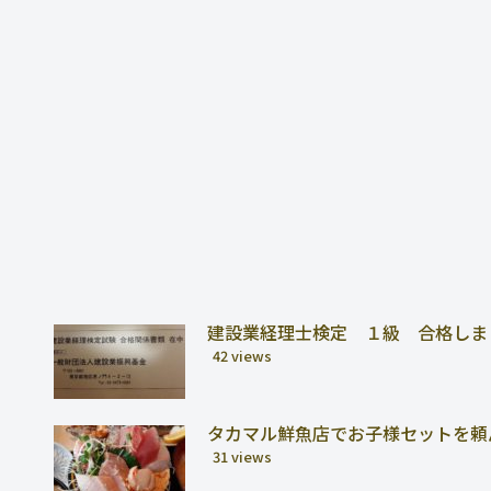
建設業経理士検定 １級 合格しま
42 views
タカマル鮮魚店でお子様セットを頼
31 views