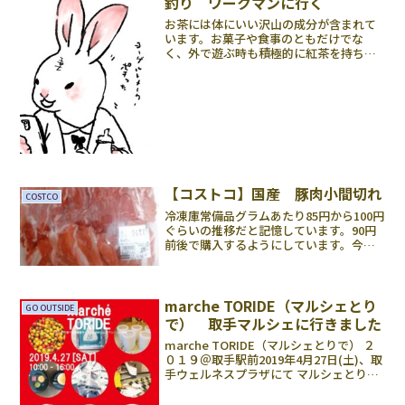
釣り ワークマンに行く
お茶には体にいい沢山の成分が含まれて
います。お菓子や食事のともだけでな
く、外で遊ぶ時も積極的に紅茶を持ち歩
いたらいいのではと思うのです。でも言
うは易く行うは難しというか、実際やっ
てみないと現実的に可能か不可能かわか
らないではないですか。始め...
【コストコ】国産 豚肉小間切れ
COSTCO
冷凍庫常備品グラムあたり85円から100円
ぐらいの推移だと記憶しています。90円
前後で購入するようにしています。今回
は税込み93円でした。画像は2464グラム
です。2キロから3キロ、2500グラムを中
心に前後あるパックです。自宅では毎回
30...
marche TORIDE（マルシェとり
GO OUTSIDE
で） 取手マルシェに行きました
marche TORIDE（マルシェとりで） ２
０１９＠取手駅前2019年4月27日(土)、取
手ウェルネスプラザにて マルシェとりで
が開催！ということで行ってきましたと
さ。なんかおしゃれっぽい看板あいにく