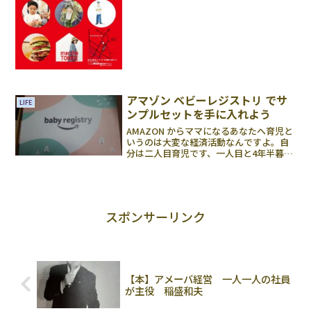
のお天気か？イベントは雨天決行！降っ...
アマゾン ベビーレジストリ でサ
LIFE
ンプルセットを手に入れよう
AMAZON からママになるあなたへ育児と
いうのは大変な経済活動なんですよ。自
分は二人目育児です、一人目と4年半暮ら
してすでにお役所からいただくお手当様
は、子供が寝っ転がってるのから自立歩
行し自分の頭で考えるよう仕上げるコス
トとしては、とて...
スポンサーリンク
【本】アメーバ経営 一人一人の社員
が主役 稲盛和夫