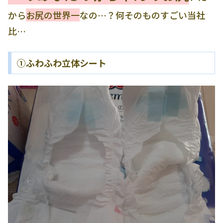
から
お尻の世界一
なの…？何そのものすごい当社
比…
①ふわふわ立体シート