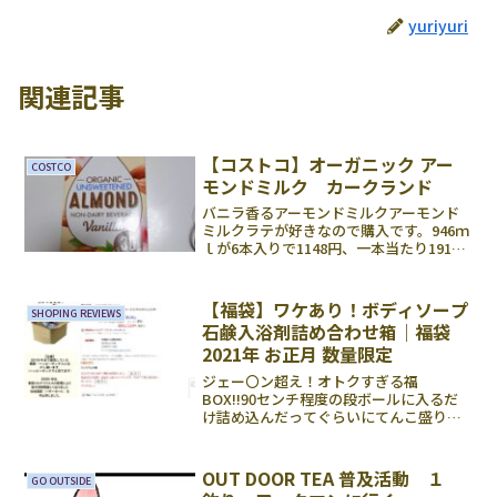
yuriyuri
関連記事
【コストコ】オーガニック アー
COSTCO
モンドミルク カークランド
バニラ香るアーモンドミルクアーモンド
ミルクラテが好きなので購入です。946ｍ
ｌが6本入りで1148円、一本当たり191円
です。200から240ずつ飲んでいくと考え
て４杯ぐらいになる計算です。1ケースで
24から25回提供できます。一杯あたり
【福袋】ワケあり！ボディソープ
SHOPING REVIEWS
は...
石鹸入浴剤詰め合わせ箱｜福袋
2021年 お正月 数量限定
ジェー〇ン超え！オトクすぎる福
BOX!!90センチ程度の段ボールに入るだ
け詰め込んだってぐらいにてんこ盛りで
した！2,525円 送料込み箱やパッケージ
に傷やしわがあるとのことですが、実際
の使用に問題なければ構いません♪佐川
OUT DOOR TEA 普及活動 １
GO OUTSIDE
急便で届きました。...