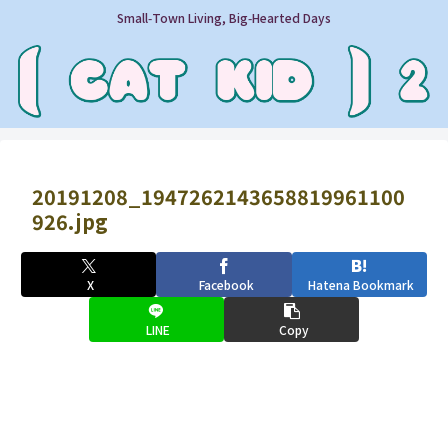
Small‑Town Living, Big‑Hearted Days
20191208_1947262143658819961100
926.jpg
X
Facebook
Hatena Bookmark
LINE
Copy