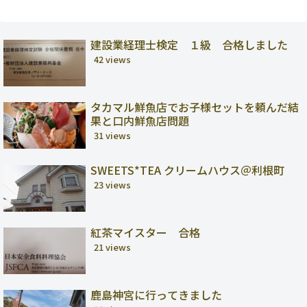
建設業経理士検定 １級 合格しました
42 views
タカマル鮮魚店でお子様セットを頼んだ結
果と口内鮮魚店問題
31 views
SWEETS*TEA クリームハウス＠利根町
23 views
紅茶マイスター 合格
21 views
鹿島神宮に行ってきました