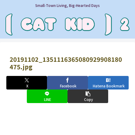
Small‑Town Living, Big‑Hearted Days
20191102_1351116365080929908180
475.jpg
X
Facebook
Hatena Bookmark
LINE
Copy