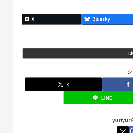
X
Bluesky
シ
X
LINE
yuriy