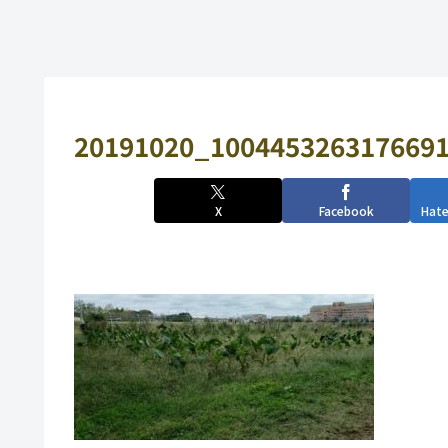
20191020_1004453263176691
X
Facebook
Hat