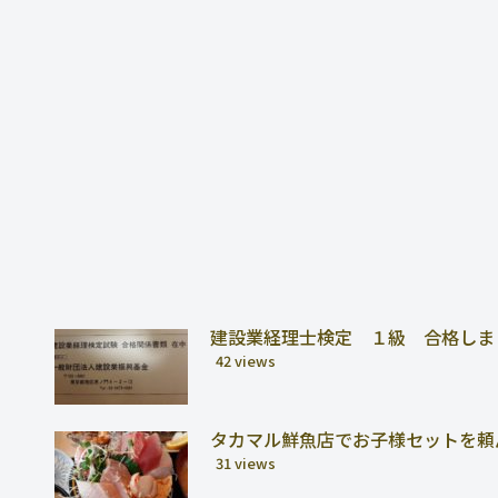
建設業経理士検定 １級 合格しま
42 views
タカマル鮮魚店でお子様セットを頼
31 views