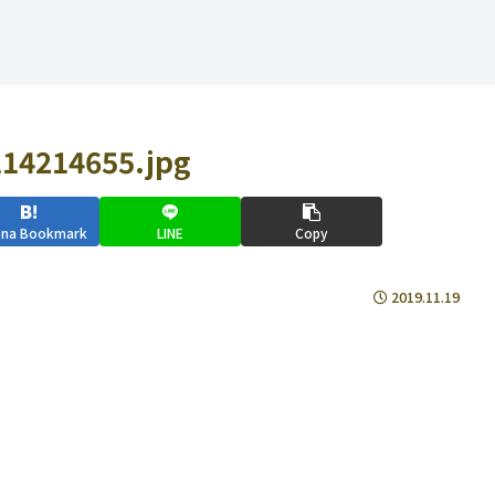
14214655.jpg
ena Bookmark
LINE
Copy
2019.11.19