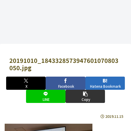
20191010_1843328573947601070803
050.jpg
X
Facebook
Hatena Bookmark
LINE
Copy
2019.11.15