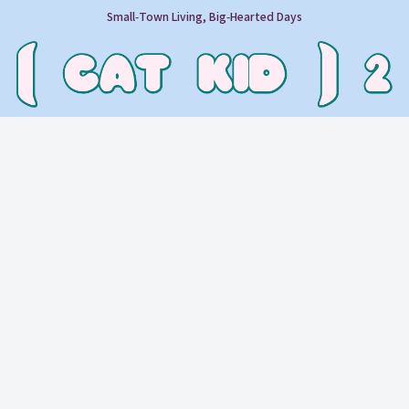
Small‑Town Living, Big‑Hearted Days