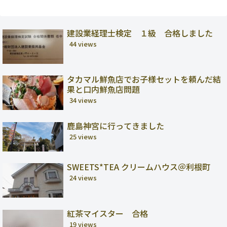
建設業経理士検定 １級 合格しました
44 views
タカマル鮮魚店でお子様セットを頼んだ結
果と口内鮮魚店問題
34 views
鹿島神宮に行ってきました
25 views
SWEETS*TEA クリームハウス＠利根町
24 views
紅茶マイスター 合格
19 views