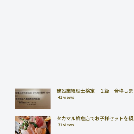
建設業経理士検定 １級 合格しま
41 views
タカマル鮮魚店でお子様セットを頼
31 views