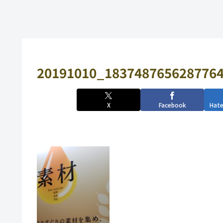
20191010_1837487656287764
X
Facebook
Hat