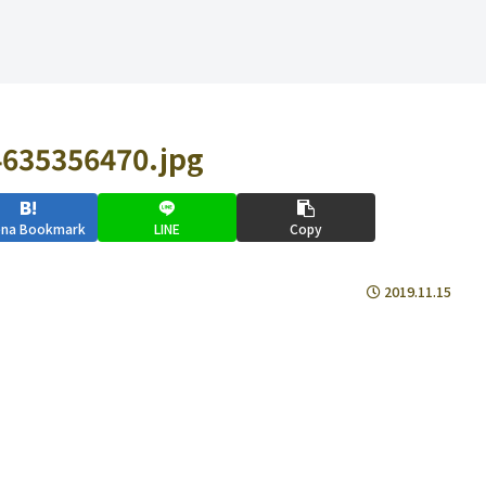
635356470.jpg
ena Bookmark
LINE
Copy
2019.11.15