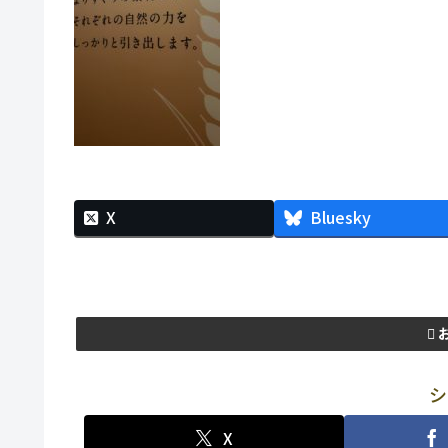
X
Bluesky
シ
X