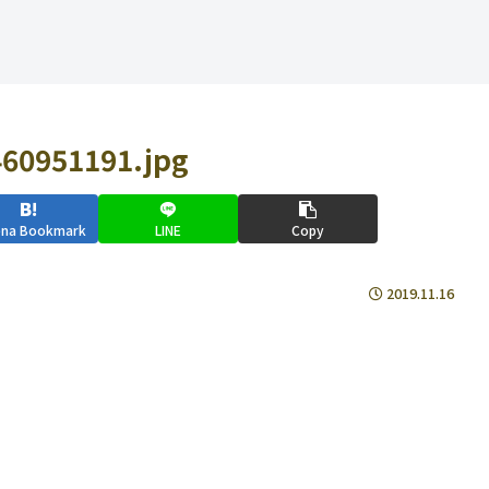
60951191.jpg
ena Bookmark
LINE
Copy
2019.11.16