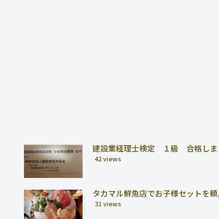
建設業経理士検定 １級 合格しま
42 views
タカマル鮮魚店でお子様セットを頼
31 views