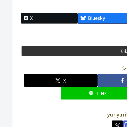
X
Bluesky
シ
X
LINE
yuriy