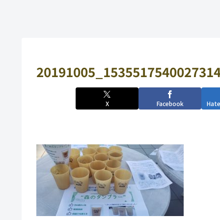
20191005_1535517540027314
X
Facebook
Hat