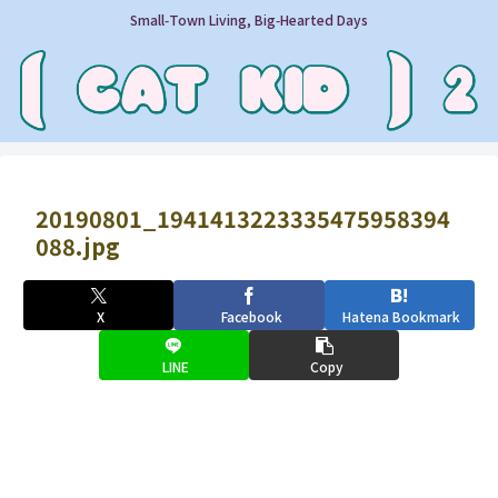
Small‑Town Living, Big‑Hearted Days
20190801_1941413223335475958394
088.jpg
X
Facebook
Hatena Bookmark
LINE
Copy