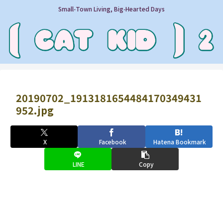
Small‑Town Living, Big‑Hearted Days
20190702_1913181654484170349431
952.jpg
X
Facebook
Hatena Bookmark
LINE
Copy