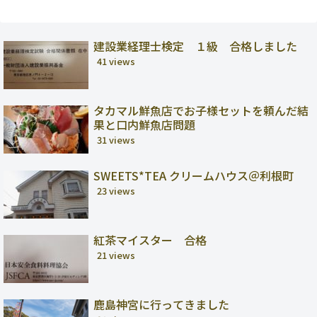
建設業経理士検定 １級 合格しました
41 views
タカマル鮮魚店でお子様セットを頼んだ結
果と口内鮮魚店問題
31 views
SWEETS*TEA クリームハウス＠利根町
23 views
紅茶マイスター 合格
21 views
鹿島神宮に行ってきました