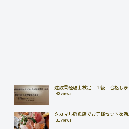
建設業経理士検定 １級 合格しま
42 views
タカマル鮮魚店でお子様セットを頼
31 views