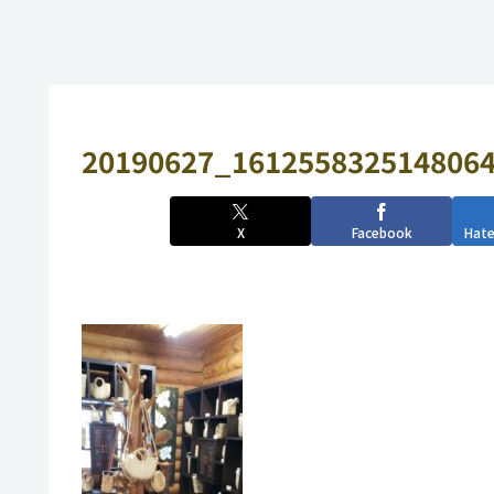
20190627_1612558325148064
X
Facebook
Hat