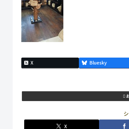
X
Bluesky
シ
X