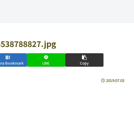
538788827.jpg
ena Bookmark
LINE
Copy
2019.07.03