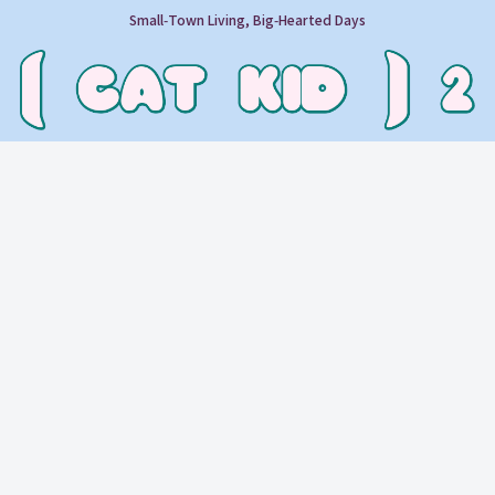
Small‑Town Living, Big‑Hearted Days