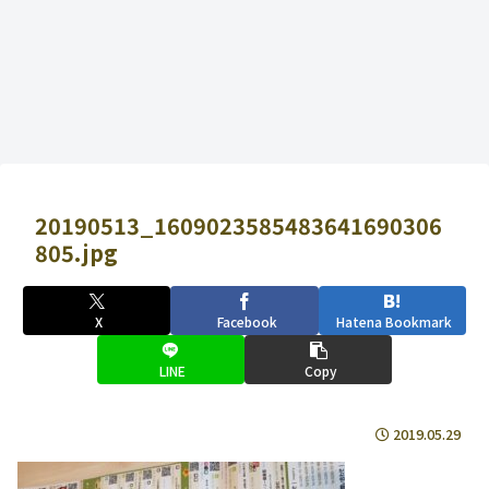
20190513_1609023585483641690306
805.jpg
X
Facebook
Hatena Bookmark
LINE
Copy
2019.05.29