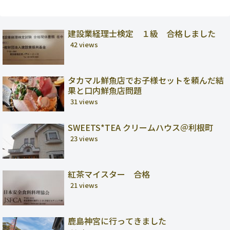
建設業経理士検定 １級 合格しました
42 views
タカマル鮮魚店でお子様セットを頼んだ結
果と口内鮮魚店問題
31 views
SWEETS*TEA クリームハウス＠利根町
23 views
紅茶マイスター 合格
21 views
鹿島神宮に行ってきました