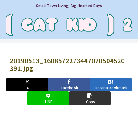
Small‑Town Living, Big‑Hearted Days
20190513_1608572273447070504520
391.jpg
X
Facebook
Hatena Bookmark
LINE
Copy