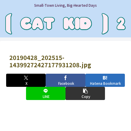
Small‑Town Living, Big‑Hearted Days
20190428_202515-
14399272427177931208.jpg
X
Facebook
Hatena Bookmark
LINE
Copy