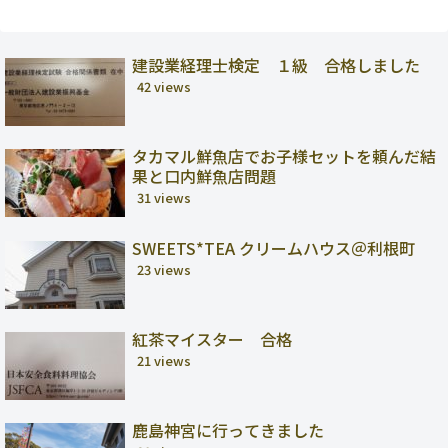
建設業経理士検定 １級 合格しました
42 views
タカマル鮮魚店でお子様セットを頼んだ結
果と口内鮮魚店問題
31 views
SWEETS*TEA クリームハウス＠利根町
23 views
紅茶マイスター 合格
21 views
鹿島神宮に行ってきました