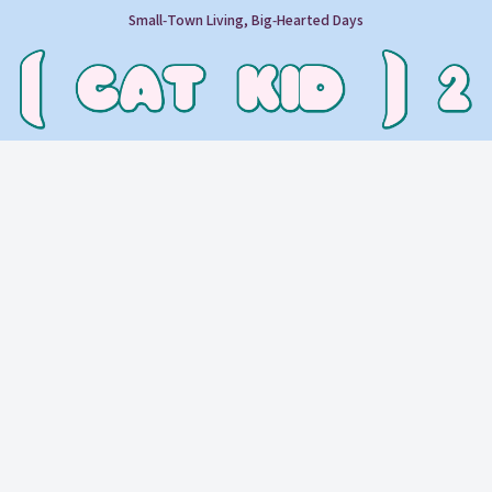
Small‑Town Living, Big‑Hearted Days