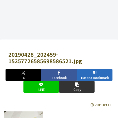
20190428_202459-
15257726585698586521.jpg
X
Facebook
Hatena Bookmark
LINE
Copy
2019.09.11