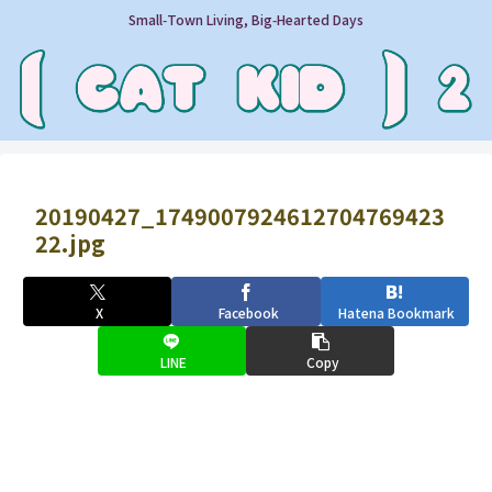
Small‑Town Living, Big‑Hearted Days
20190427_1749007924612704769423
22.jpg
X
Facebook
Hatena Bookmark
LINE
Copy