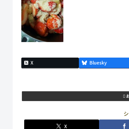
X
Bluesky
シ
X