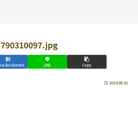
790310097.jpg
ena Bookmark
LINE
Copy
2019.05.01