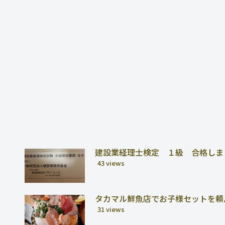
建設業経理士検定 １級 合格しま
43 views
タカマル鮮魚店でお子様セットを頼
31 views