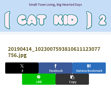
Small‑Town Living, Big‑Hearted Days
20190414_1023007593810611123077
756.jpg
X
Facebook
Hatena Bookmark
LINE
Copy