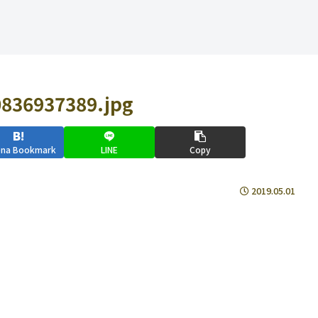
836937389.jpg
ena Bookmark
LINE
Copy
2019.05.01