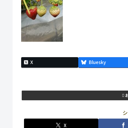
X
Bluesky
シ
X