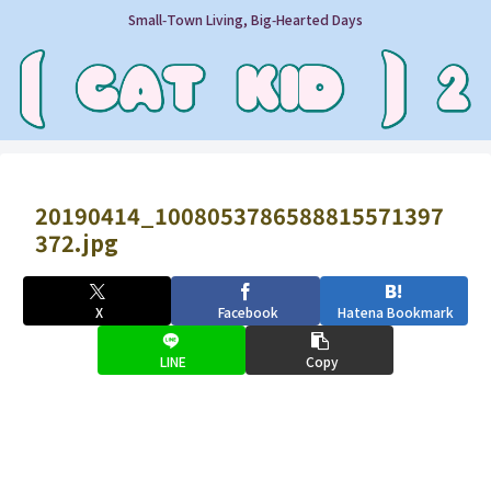
Small‑Town Living, Big‑Hearted Days
20190414_1008053786588815571397
372.jpg
X
Facebook
Hatena Bookmark
LINE
Copy