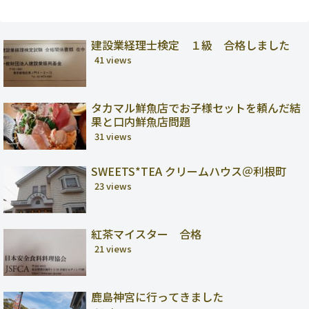
建設業経理士検定 １級 合格しました
41 views
タカマル鮮魚店でお子様セットを頼んだ結
果と口内鮮魚店問題
31 views
SWEETS*TEA クリームハウス＠利根町
23 views
紅茶マイスター 合格
21 views
鹿島神宮に行ってきました