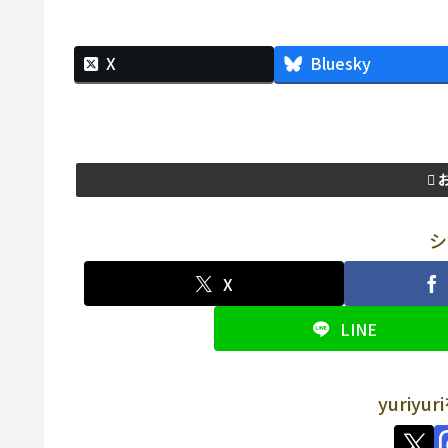
X
Bluesky
シ
X
LINE
yuriy