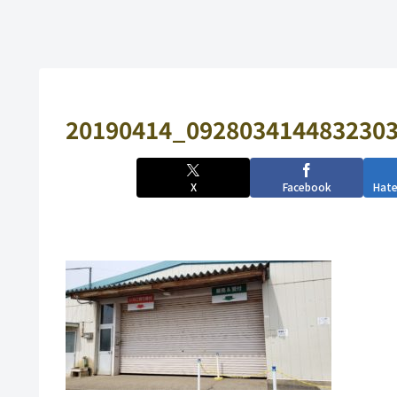
20190414_0928034144832303
X
Facebook
Hat