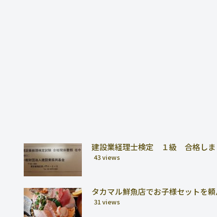
建設業経理士検定 １級 合格しま
43 views
タカマル鮮魚店でお子様セットを頼
31 views