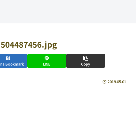
504487456.jpg
ena Bookmark
LINE
Copy
2019.05.01