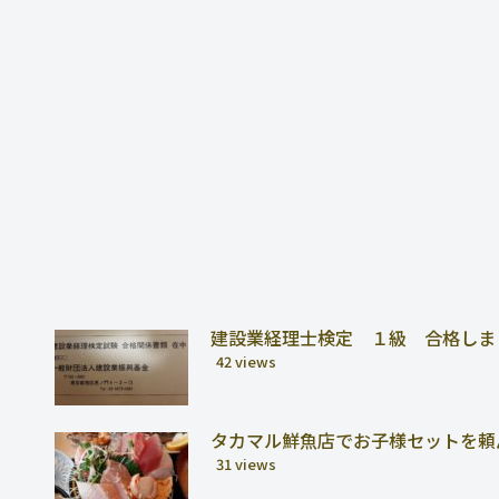
建設業経理士検定 １級 合格しま
42 views
タカマル鮮魚店でお子様セットを頼
31 views