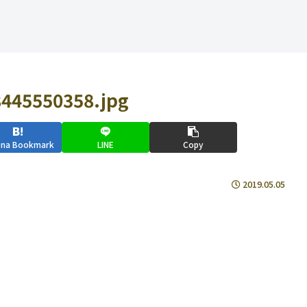
445550358.jpg
ena Bookmark
LINE
Copy
2019.05.05