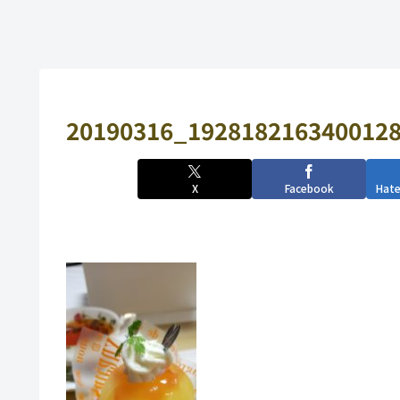
20190316_1928182163400128
X
Facebook
Hat