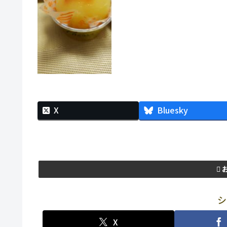
X
Bluesky
シ
X