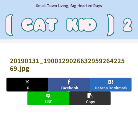
Small‑Town Living, Big‑Hearted Days
20190131_1900129026632959264225
69.jpg
X
Facebook
Hatena Bookmark
LINE
Copy